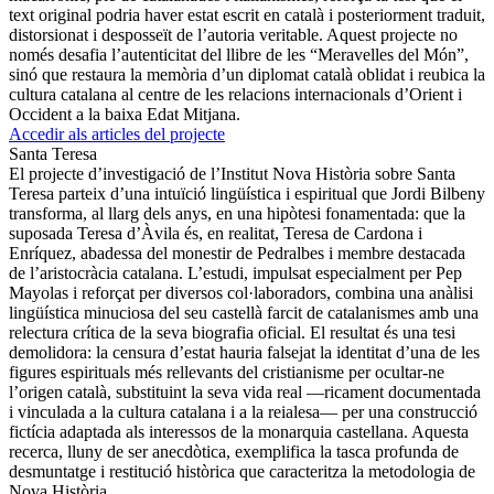
text original podria haver estat escrit en català i posteriorment traduit,
distorsionat i desposseït de l’autoria veritable. Aquest projecte no
només desafia l’autenticitat del llibre de les “Meravelles del Món”,
sinó que restaura la memòria d’un diplomat català oblidat i reubica la
cultura catalana al centre de les relacions internacionals d’Orient i
Occident a la baixa Edat Mitjana.
Accedir als articles del projecte
Santa Teresa
El projecte d’investigació de l’Institut Nova Història sobre Santa
Teresa parteix d’una intuïció lingüística i espiritual que Jordi Bilbeny
transforma, al llarg dels anys, en una hipòtesi fonamentada: que la
suposada Teresa d’Àvila és, en realitat, Teresa de Cardona i
Enríquez, abadessa del monestir de Pedralbes i membre destacada
de l’aristocràcia catalana. L’estudi, impulsat especialment per Pep
Mayolas i reforçat per diversos col·laboradors, combina una anàlisi
lingüística minuciosa del seu castellà farcit de catalanismes amb una
relectura crítica de la seva biografia oficial. El resultat és una tesi
demolidora: la censura d’estat hauria falsejat la identitat d’una de les
figures espirituals més rellevants del cristianisme per ocultar-ne
l’origen català, substituint la seva vida real —ricament documentada
i vinculada a la cultura catalana i a la reialesa— per una construcció
fictícia adaptada als interessos de la monarquia castellana. Aquesta
recerca, lluny de ser anecdòtica, exemplifica la tasca profunda de
desmuntatge i restitució històrica que caracteritza la metodologia de
Nova Història.