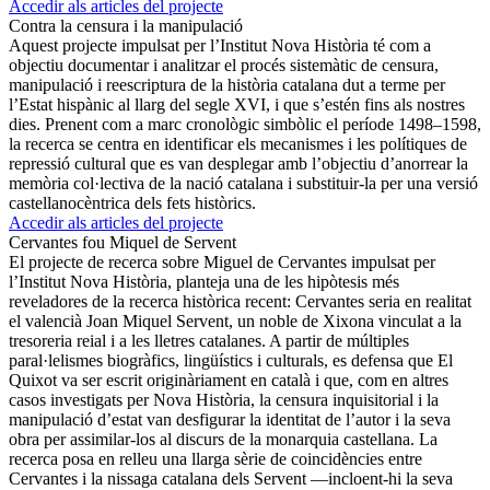
Accedir als articles del projecte
Contra la censura i la manipulació
Aquest projecte impulsat per l’Institut Nova Història té com a
objectiu documentar i analitzar el procés sistemàtic de censura,
manipulació i reescriptura de la història catalana dut a terme per
l’Estat hispànic al llarg del segle XVI, i que s’estén fins als nostres
dies. Prenent com a marc cronològic simbòlic el període 1498–1598,
la recerca se centra en identificar els mecanismes i les polítiques de
repressió cultural que es van desplegar amb l’objectiu d’anorrear la
memòria col·lectiva de la nació catalana i substituir-la per una versió
castellanocèntrica dels fets històrics.
Accedir als articles del projecte
Cervantes fou Miquel de Servent
El projecte de recerca sobre Miguel de Cervantes impulsat per
l’Institut Nova Història, planteja una de les hipòtesis més
reveladores de la recerca històrica recent: Cervantes seria en realitat
el valencià Joan Miquel Servent, un noble de Xixona vinculat a la
tresoreria reial i a les lletres catalanes. A partir de múltiples
paral·lelismes biogràfics, lingüístics i culturals, es defensa que El
Quixot va ser escrit originàriament en català i que, com en altres
casos investigats per Nova Història, la censura inquisitorial i la
manipulació d’estat van desfigurar la identitat de l’autor i la seva
obra per assimilar-los al discurs de la monarquia castellana. La
recerca posa en relleu una llarga sèrie de coincidències entre
Cervantes i la nissaga catalana dels Servent —incloent-hi la seva