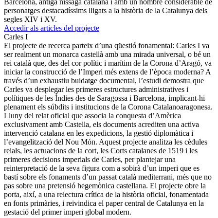
Barcelona, antiga nissaga catalana i amb un nombre considerable de
personatges destacadíssims lligats a la història de la Catalunya dels
segles XIV i XV.
Accedir als articles del projecte
Carles I
El projecte de recerca parteix d’una qüestió fonamental: Carles I va
ser realment un monarca castellà amb una mirada universal, o bé un
rei català que, des del cor polític i marítim de la Corona d’Aragó, va
iniciar la construcció de l’Imperi més extens de l’època moderna? A
través d’un exhaustiu buidatge documental, l’estudi demostra que
Carles va desplegar les primeres estructures administratives i
polítiques de les Índies des de Saragossa i Barcelona, implicant-hi
plenament els súbdits i institucions de la Corona Catalanoaragonesa.
Lluny del relat oficial que associa la conquesta d’Amèrica
exclusivament amb Castella, els documents acrediten una activa
intervenció catalana en les expedicions, la gestió diplomàtica i
l’evangelització del Nou Món. Aquest projecte analitza les cèdules
reials, les actuacions de la cort, les Corts catalanes de 1519 i les
primeres decisions imperials de Carles, per plantejar una
reinterpretació de la seva figura com a sobirà d’un imperi que es
bastí sobre els fonaments d’un passat català mediterrani, més que no
pas sobre una pretensió hegemònica castellana. El projecte obre la
porta, així, a una relectura crítica de la història oficial, fonamentada
en fonts primàries, i reivindica el paper central de Catalunya en la
gestació del primer imperi global modern.