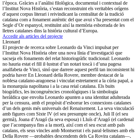
l’època. Gràcies a l’anàlisi filològica, documental i contextual de
l’Institut Nova Història, s’estan reconstruint els veritables orígens
d’aquest corpus literari i reivindicant la centralitat de la tradició
catalana com a fonament autèntic del que avui s’ha presentat com el
Segle d’Or espanyol, restituïnt així la memòria esborrada de les
lletres catalanes dins la història cultural d’Europa.
Accedir als articles del projecte
Lleonard
El projecte de recerca sobre Leonardo da Vinci impulsat per
l’Institut Nova Història obre una nova línia d’investigació que
sacseja els fonaments del relat historiogràfic tradicional: Leonardo
no hauria estat el fill il·lustrat d’un notari toscà i d’una pagesa
analfabeta de Vinci, sinó que darrere aquest perfil tan inconsistent hi
podria haver En Lleonard della Rovere, membre destacat de la
noblesa catalano-aragonesa i vinculat estretament a la cúria papal, a
la monarquia napolitana i a la casa reial catalana. Els buits
biogràfics, les incongruències cronològiques i la simbologia
heràldica que envolta Leonardo apunten a una identitat adulterada
per la censura, amb el propòsit d’esborrar les connexions catalanes
d’un dels genis més universals del Renaixement. La seva vinculació
amb figures com Sixte IV (el seu presumpte oncle), Juli II (el seu
germà), Joana d’Aragó (la seva esposa) i Lluís d’Aragó (el cardenal
que l’acompanya fins a la mort), així com el seu escut amb pals
catalans, els seus vincles amb Montserrat i els paral·lelismes amb els
Della Rovere —probables descendents dels Ça Rovira catalans—,