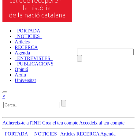
_PORTADA_
_NOTICIES_
Articles
RECERCA
Agenda
_ENTREVISTES_
_PUBLICACIONS_
Opinió
Arxiu
Universitat
×
Adhereix-te a l'INH
Crea el teu compte
Accedeix al teu compte
_PORTADA_
_NOTICIES_
Articles
RECERCA
Agenda