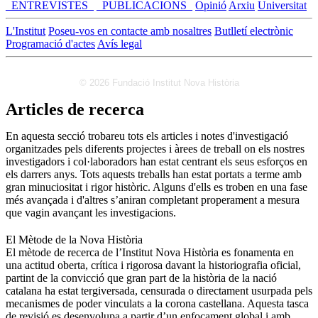
_ENTREVISTES_
_PUBLICACIONS_
Opinió
Arxiu
Universitat
L'Institut
Poseu-vos en contacte amb nosaltres
Butlletí electrònic
Programació d'actes
Avís legal
© 2026 Fundació Institut Nova Història
Articles de recerca
En aquesta secció trobareu tots els articles i notes d'investigació
organitzades pels diferents projectes i àrees de treball on els nostres
investigadors i col·laboradors han estat centrant els seus esforços en
els darrers anys. Tots aquests treballs han estat portats a terme amb
gran minuciositat i rigor històric. Alguns d'ells es troben en una fase
més avançada i d'altres s’aniran completant properament a mesura
que vagin avançant les investigacions.
El Mètode de la Nova Història
El mètode de recerca de l’Institut Nova Història es fonamenta en
una actitud oberta, crítica i rigorosa davant la historiografia oficial,
partint de la convicció que gran part de la història de la nació
catalana ha estat tergiversada, censurada o directament usurpada pels
mecanismes de poder vinculats a la corona castellana. Aquesta tasca
de revisió es desenvolupa a partir d’un enfocament global i amb