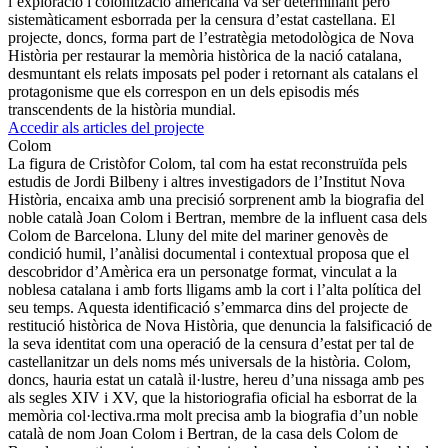
l’exploració i colonització americana va ser determinant però
sistemàticament esborrada per la censura d’estat castellana. El
projecte, doncs, forma part de l’estratègia metodològica de Nova
Història per restaurar la memòria històrica de la nació catalana,
desmuntant els relats imposats pel poder i retornant als catalans el
protagonisme que els correspon en un dels episodis més
transcendents de la història mundial.
Accedir als articles del projecte
Colom
La figura de Cristòfor Colom, tal com ha estat reconstruïda pels
estudis de Jordi Bilbeny i altres investigadors de l’Institut Nova
Història, encaixa amb una precisió sorprenent amb la biografia del
noble català Joan Colom i Bertran, membre de la influent casa dels
Colom de Barcelona. Lluny del mite del mariner genovès de
condició humil, l’anàlisi documental i contextual proposa que el
descobridor d’Amèrica era un personatge format, vinculat a la
noblesa catalana i amb forts lligams amb la cort i l’alta política del
seu temps. Aquesta identificació s’emmarca dins del projecte de
restitució històrica de Nova Història, que denuncia la falsificació de
la seva identitat com una operació de la censura d’estat per tal de
castellanitzar un dels noms més universals de la història. Colom,
doncs, hauria estat un català il·lustre, hereu d’una nissaga amb pes
als segles XIV i XV, que la historiografia oficial ha esborrat de la
memòria col·lectiva.rma molt precisa amb la biografia d’un noble
català de nom Joan Colom i Bertran, de la casa dels Colom de