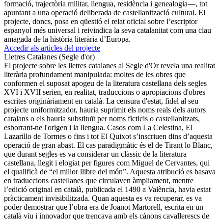
formació, trajectòria militar, llengua, residència i genealogia—, tot
apuntant a una operació deliberada de castellanització cultural. El
projecte, doncs, posa en qüestió el relat oficial sobre l’escriptor
espanyol més universal i reivindica la seva catalanitat com una clau
amagada de la història literària d’Europa.
Accedir als articles del projecte
Lletres Catalanes (Segle d'or)
El projecte sobre les lletres catalanes al Segle d'Or revela una realitat
literària profundament manipulada: moltes de les obres que
conformen el suposat apogeu de la literatura castellana dels segles
XVI i XVII serien, en realitat, traduccions o apropiacions d'obres
escrites originàriament en català. La censura d'estat, fidel al seu
projecte uniformitzador, hauria suprimit els noms reals dels autors
catalans o els hauria substituït per noms ficticis o castellanitzats,
esborrant-ne l'origen i la llengua. Casos com La Celestina, El
Lazarillo de Tormes o fins i tot El Quixot s’inscriuen dins d’aquesta
operació de gran abast. El cas paradigmàtic és el de Tirant lo Blanc,
que durant segles es va considerar un clàssic de la literatura
castellana, llegit i elogiat per figures com Miguel de Cervantes, qui
el qualificà de “el millor llibre del món”. Aquesta atribució es basava
en traduccions castellanes que circulaven àmpliament, mentre
l’edició original en català, publicada el 1490 a València, havia estat
pràcticament invisibilitzada. Quan aquesta es va recuperar, es va
poder demostrar que l’obra era de Joanot Martorell, escrita en un
català viu i innovador que trencava amb els cànons cavallerescs de