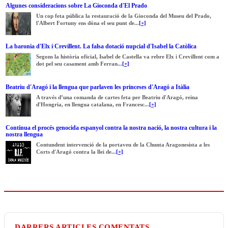
Algunes consideracions sobre La Gioconda d'El Prado
Un cop feta pública la restauració de la Gioconda del Museu del Prado,
l'Albert Fortuny ens dóna el seu punt de...
[+]
La baronia d'Elx i Crevillent. La falsa dotació nupcial d'Isabel la Catòlica
Segons la història oficial, Isabel de Castella va rebre Elx i Crevillent com a
dot pel seu casament amb Ferran...
[+]
Beatriu d'Aragó i la llengua que parlaven les princeses d'Aragó a Itàlia
A través d’una comanda de cartes feta per Beatriu d'Aragó, reina
d'Hongria, en llengua catalana, en Francesc...
[+]
Continua el procés genocida espanyol contra la nostra nació, la nostra cultura i la
nostra llengua
Contundent intervenció de la portaveu de la Chunta Aragonesista a les
Corts d'Aragó contra la llei de...
[+]
DARRERS ARTICLES COMENTATS