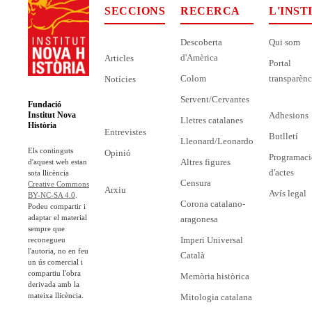
SECCIONS
RECERCA
L'INST
Descoberta
Qui som
d'Amèrica
Articles
Portal
Colom
transparènc
Notícies
Servent/Cervantes
Fundació
Adhesions
Institut Nova
Lletres catalanes
Història
Entrevistes
Butlletí
Lleonard/Leonardo
Els continguts
Opinió
Programaci
Altres figures
d'aquest web estan
d'actes
sota llicència
Censura
Creative Commons
Arxiu
Avís legal
BY-NC-SA 4.0
.
Corona catalano-
Podeu compartir i
adaptar el material
aragonesa
sempre que
Imperi Universal
reconegueu
l'autoria, no en feu
Català
un ús comercial i
compartiu l'obra
Memòria històrica
derivada amb la
mateixa llicència.
Mitologia catalana