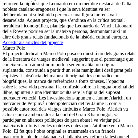
reforcen la hipòtesi que Leonardo era un membre destacat de l’alta
noblesa catalano-aragonesa i que la seva identitat va ser
deliberadament substituïda per crear una figura inofensiva i
desarrelada. Aquest projecte, que s’endinsa en la crítica textual,
heràldica i iconogràfica, planteja que Leonardo da Vinci i Lleonard
della Rovere podrien ser la mateixa persona, desmuntant així un
altre dels grans relats fundacionals de la història cultural europea.
Accedir als articles del projecte
Marco Polo
El projecte dedicat a Marco Polo posa en qüestió un dels grans relats
de la literatura de viatges medieval, suggerint que el personatge que
coneixem amb aquest nom podria ser en realitat una figura
suplantada, construïda a partir d’un relat manipulat i desfigurat pels
copistes. L’absència del manuscrit original, les contradiccions
biogràfiques, la manca de referències a fonts xineses, l’opacitat
sobre la seva vida personal i la confusió sobre la llengua original del
llibre, apunten a una identitat oculta rere la figura del suposat
mercader venecià. Les investigacions apunten a Jaume Alarich, un
mercader de Perpinyà i plenipotenciari del rei Jaume I, com a
possible autor real dels viatges atribuïts a Marco Polo. Alarich va
actuar com a ambaixador a la cort del Gran Kha mongol, va
participar en aliances polítiques de gran abast i va viatjar pels
mateixos territoris i en les mateixes dates que s’atribueixen a Marco
Polo. El fet que l’obra original es transmetés en un francès
macarrònic, ple de catalanades i italianismes, reforça la tesi que el