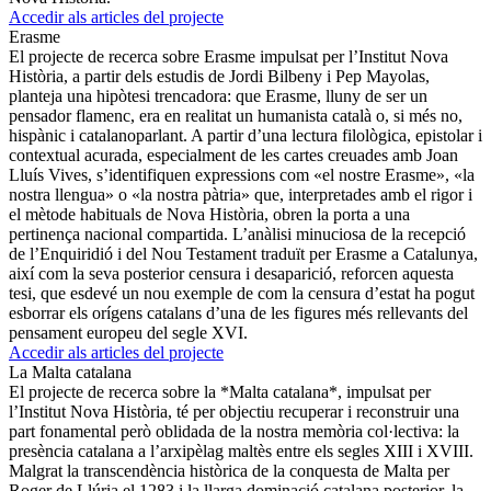
Accedir als articles del projecte
Erasme
El projecte de recerca sobre Erasme impulsat per l’Institut Nova
Història, a partir dels estudis de Jordi Bilbeny i Pep Mayolas,
planteja una hipòtesi trencadora: que Erasme, lluny de ser un
pensador flamenc, era en realitat un humanista català o, si més no,
hispànic i catalanoparlant. A partir d’una lectura filològica, epistolar i
contextual acurada, especialment de les cartes creuades amb Joan
Lluís Vives, s’identifiquen expressions com «el nostre Erasme», «la
nostra llengua» o «la nostra pàtria» que, interpretades amb el rigor i
el mètode habituals de Nova Història, obren la porta a una
pertinença nacional compartida. L’anàlisi minuciosa de la recepció
de l’Enquiridió i del Nou Testament traduït per Erasme a Catalunya,
així com la seva posterior censura i desaparició, reforcen aquesta
tesi, que esdevé un nou exemple de com la censura d’estat ha pogut
esborrar els orígens catalans d’una de les figures més rellevants del
pensament europeu del segle XVI.
Accedir als articles del projecte
La Malta catalana
El projecte de recerca sobre la *Malta catalana*, impulsat per
l’Institut Nova Història, té per objectiu recuperar i reconstruir una
part fonamental però oblidada de la nostra memòria col·lectiva: la
presència catalana a l’arxipèlag maltès entre els segles XIII i XVIII.
Malgrat la transcendència històrica de la conquesta de Malta per
Roger de Llúria el 1283 i la llarga dominació catalana posterior, la