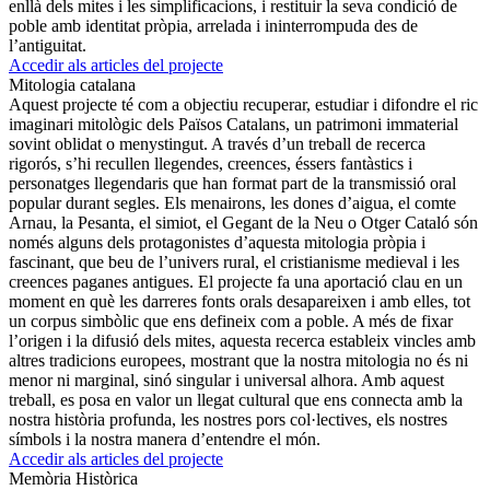
enllà dels mites i les simplificacions, i restituir la seva condició de
poble amb identitat pròpia, arrelada i ininterrompuda des de
l’antiguitat.
Accedir als articles del projecte
Mitologia catalana
Aquest projecte té com a objectiu recuperar, estudiar i difondre el ric
imaginari mitològic dels Països Catalans, un patrimoni immaterial
sovint oblidat o menystingut. A través d’un treball de recerca
rigorós, s’hi recullen llegendes, creences, éssers fantàstics i
personatges llegendaris que han format part de la transmissió oral
popular durant segles. Els menairons, les dones d’aigua, el comte
Arnau, la Pesanta, el simiot, el Gegant de la Neu o Otger Cataló són
només alguns dels protagonistes d’aquesta mitologia pròpia i
fascinant, que beu de l’univers rural, el cristianisme medieval i les
creences paganes antigues. El projecte fa una aportació clau en un
moment en què les darreres fonts orals desapareixen i amb elles, tot
un corpus simbòlic que ens defineix com a poble. A més de fixar
l’origen i la difusió dels mites, aquesta recerca estableix vincles amb
altres tradicions europees, mostrant que la nostra mitologia no és ni
menor ni marginal, sinó singular i universal alhora. Amb aquest
treball, es posa en valor un llegat cultural que ens connecta amb la
nostra història profunda, les nostres pors col·lectives, els nostres
símbols i la nostra manera d’entendre el món.
Accedir als articles del projecte
Memòria Històrica