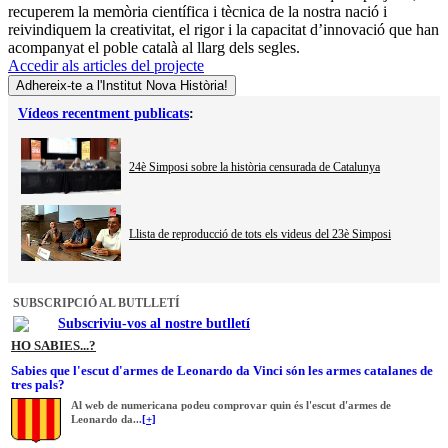
recuperem la memòria científica i tècnica de la nostra nació i
reivindiquem la creativitat, el rigor i la capacitat d’innovació que han
acompanyat el poble català al llarg dels segles.
Accedir als articles del projecte
Adhereix-te a l'Institut Nova Història!
Vídeos recentment publicats
:
24è Simposi sobre la història censurada de Catalunya
Llista de reproducció de tots els videus del 23è Simposi
SUBSCRIPCIÓ AL BUTLLETÍ
Subscriviu-vos al nostre butlletí
HO SABIES...?
Sabies que l'escut d'armes de Leonardo da Vinci són les armes catalanes de
tres pals?
Al web de numericana podeu comprovar quin és l'escut d'armes de
Leonardo da...
[+]