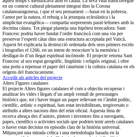
aquell temps s’identificava amb el català. La seva vida transcorregué
en un context cultural plenament integrat dins la Corona
catalanoaragonesa, i que el seu pensament —basat en la pobresa,
l’amor per la natura, el rebuig a la jerarquia eclesiàstica i la
simplicitat evangèlica— compartia sorprenents paral·lelismes amb la
doctrina càtara. Tot plegat planteja una hipòtesi trencadora: Sant
Francesc podria haver fundat l’ordre franciscà com una via per
preservar l’esperit càtar dins una estructura acceptada pel Vaticà.
Aquest fet explicaria la destrucció ordenada dels seus primers escrits
i biografies el 1266, en un intent de reescriure’n la memòria i
deslligar-lo d’un llegat espiritual incòmode. El projecte retorna Sant
Francesc al seu espai geogràfic, lingüístic i religiós original, i obre
una porta a repensar el paper del catarisme i la cultura catalana en els
orígens del franciscanisme.
Accedir als articles del projecte
Altres Figures catalanes
El projecte Altres figures catalanes té com a objectiu recuperar i
analitzar les vides i llegats d’un ampli ventall de personatges
històrics que, tot i haver tingut un paper rellevant en l’àmbit polític,
científic, artístic o espiritual, han estat invisibilitzats, tergiversats o
atribuïts a altres nacions dins del relat oficial. Aquesta línia de
recerca abraça des d’autors, pintors i inventors fins a navegants,
papes, científics o activistes socials que podrien tenir arrels catalanes
o haver estat decisius en episodis clau de la història universal.
Mitjançant una mirada crítica i una metodologia basada en la