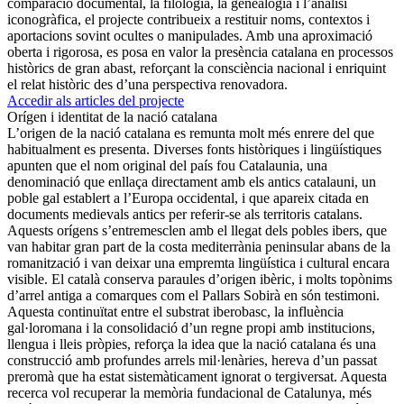
comparació documental, la filologia, la genealogia i l’anàlisi
iconogràfica, el projecte contribueix a restituir noms, contextos i
aportacions sovint ocultes o manipulades. Amb una aproximació
oberta i rigorosa, es posa en valor la presència catalana en processos
històrics de gran abast, reforçant la consciència nacional i enriquint
el relat històric des d’una perspectiva renovadora.
Accedir als articles del projecte
Orígen i identitat de la nació catalana
L’origen de la nació catalana es remunta molt més enrere del que
habitualment es presenta. Diverses fonts històriques i lingüístiques
apunten que el nom original del país fou Catalaunia, una
denominació que enllaça directament amb els antics catalauni, un
poble gal establert a l’Europa occidental, i que apareix citada en
documents medievals antics per referir-se als territoris catalans.
Aquests orígens s’entremesclen amb el llegat dels pobles ibers, que
van habitar gran part de la costa mediterrània peninsular abans de la
romanització i van deixar una empremta lingüística i cultural encara
visible. El català conserva paraules d’origen ibèric, i molts topònims
d’arrel antiga a comarques com el Pallars Sobirà en són testimoni.
Aquesta continuïtat entre el substrat iberobasc, la influència
gal·loromana i la consolidació d’un regne propi amb institucions,
llengua i lleis pròpies, reforça la idea que la nació catalana és una
construcció amb profundes arrels mil·lenàries, hereva d’un passat
preromà que ha estat sistemàticament ignorat o tergiversat. Aquesta
recerca vol recuperar la memòria fundacional de Catalunya, més