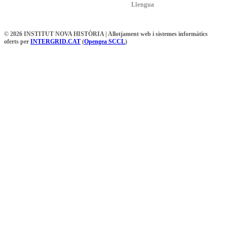
Llengua
© 2026 INSTITUT NOVA HISTÒRIA | Allotjament web i sistemes informàtics
oferts per
INTERGRID.CAT
(
Opengea SCCL
)