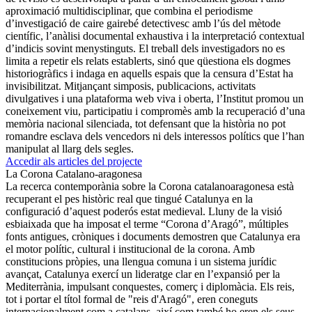
aproximació multidisciplinar, que combina el periodisme
d’investigació de caire gairebé detectivesc amb l’ús del mètode
científic, l’anàlisi documental exhaustiva i la interpretació contextual
d’indicis sovint menystinguts. El treball dels investigadors no es
limita a repetir els relats establerts, sinó que qüestiona els dogmes
historiogràfics i indaga en aquells espais que la censura d’Estat ha
invisibilitzat. Mitjançant simposis, publicacions, activitats
divulgatives i una plataforma web viva i oberta, l’Institut promou un
coneixement viu, participatiu i compromès amb la recuperació d’una
memòria nacional silenciada, tot defensant que la història no pot
romandre esclava dels vencedors ni dels interessos polítics que l’han
manipulat al llarg dels segles.
Accedir als articles del projecte
La Corona Catalano-aragonesa
La recerca contemporània sobre la Corona catalanoaragonesa està
recuperant el pes històric real que tingué Catalunya en la
configuració d’aquest poderós estat medieval. Lluny de la visió
esbiaixada que ha imposat el terme “Corona d’Aragó”, múltiples
fonts antigues, cròniques i documents demostren que Catalunya era
el motor polític, cultural i institucional de la corona. Amb
constitucions pròpies, una llengua comuna i un sistema jurídic
avançat, Catalunya exercí un lideratge clar en l’expansió per la
Mediterrània, impulsant conquestes, comerç i diplomàcia. Els reis,
tot i portar el títol formal de "reis d'Aragó", eren coneguts
internacionalment com a catalans, així com també ho eren els seus