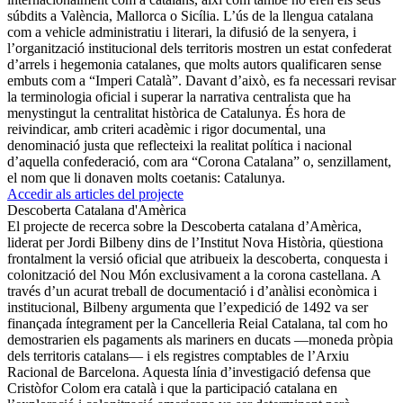
súbdits a València, Mallorca o Sicília. L’ús de la llengua catalana
com a vehicle administratiu i literari, la difusió de la senyera, i
l’organització institucional dels territoris mostren un estat confederat
d’arrels i hegemonia catalanes, que molts autors qualificaren sense
embuts com a “Imperi Català”. Davant d’això, es fa necessari revisar
la terminologia oficial i superar la narrativa centralista que ha
menystingut la centralitat històrica de Catalunya. És hora de
reivindicar, amb criteri acadèmic i rigor documental, una
denominació justa que reflecteixi la realitat política i nacional
d’aquella confederació, com ara “Corona Catalana” o, senzillament,
el nom que li donaven molts coetanis: Catalunya.
Accedir als articles del projecte
Descoberta Catalana d'Amèrica
El projecte de recerca sobre la Descoberta catalana d’Amèrica,
liderat per Jordi Bilbeny dins de l’Institut Nova Història, qüestiona
frontalment la versió oficial que atribueix la descoberta, conquesta i
colonització del Nou Món exclusivament a la corona castellana. A
través d’un acurat treball de documentació i d’anàlisi econòmica i
institucional, Bilbeny argumenta que l’expedició de 1492 va ser
finançada íntegrament per la Cancelleria Reial Catalana, tal com ho
demostrarien els pagaments als mariners en ducats —moneda pròpia
dels territoris catalans— i els registres comptables de l’Arxiu
Racional de Barcelona. Aquesta línia d’investigació defensa que
Cristòfor Colom era català i que la participació catalana en