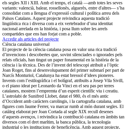
els segles XII i XIII. Amb el temps, el català —amb totes les seves
variants: valencià, balear, rossellonès, alguerès, entre d'altres— s’ha
consolidat com a llengua d’expressió cultural i política arreu dels
Països Catalans. Aquest projecte reivindica aquesta tradició
lingüística rica i diversa com a eix vertebrador d’una identitat
nacional arrelada en la història, i posa llum sobre les arrels
compartides que ens han forjat com a poble.
Accedir als articles del projecte
Ciència catalana universal
El projecte de la ciència catalana posa en valor una rica tradició
d’invencions i descobertes que, sovint silenciades o ignorades pels
relats oficials, han tingut un paper fonamental en la història de la
ciència i la tècnica. Des de l’invent del telescopi atribuït a l’òptic
Joan Roget, fins al desenvolupament del primer submarí per part de
Narcís Monturiol, Catalunya ha estat bressol d’idees pioneres.
Invents com l’estilogràfica i el bolígraf, atribuïts a Josep Vila Sivill,
o el piano ideat per Leonardo da Vinci en el seu pas per terres
catalanes, mostren l’empremta d’un esperit científic viu i creatiu.
L’astrolabi de Sunifred Llobet, datat el 980, és el més antic
d’Occident amb caràcters carolingis, i la cartografia catalana, amb
figures com Jaume Ferrer, va marcar rumb al món durant segles. El
catàleg elaborat per Joan Cortada al segle XIX recull desenes
d’aquests avenços, i reivindica la contribució catalana en àmbits tan
diversos com el dret marítim, la banca pública, la tecnologia
industrial o les institucions de beneficència. Amb aquest projecte,