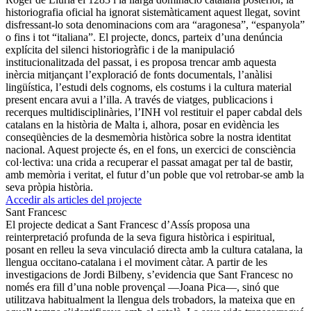
historiografia oficial ha ignorat sistemàticament aquest llegat, sovint
disfressant-lo sota denominacions com ara “aragonesa”, “espanyola”
o fins i tot “italiana”. El projecte, doncs, parteix d’una denúncia
explícita del silenci historiogràfic i de la manipulació
institucionalitzada del passat, i es proposa trencar amb aquesta
inèrcia mitjançant l’exploració de fonts documentals, l’anàlisi
lingüística, l’estudi dels cognoms, els costums i la cultura material
present encara avui a l’illa. A través de viatges, publicacions i
recerques multidisciplinàries, l’INH vol restituir el paper cabdal dels
catalans en la història de Malta i, alhora, posar en evidència les
conseqüències de la desmemòria històrica sobre la nostra identitat
nacional. Aquest projecte és, en el fons, un exercici de consciència
col·lectiva: una crida a recuperar el passat amagat per tal de bastir,
amb memòria i veritat, el futur d’un poble que vol retrobar-se amb la
seva pròpia història.
Accedir als articles del projecte
Sant Francesc
El projecte dedicat a Sant Francesc d’Assís proposa una
reinterpretació profunda de la seva figura històrica i espiritual,
posant en relleu la seva vinculació directa amb la cultura catalana, la
llengua occitano-catalana i el moviment càtar. A partir de les
investigacions de Jordi Bilbeny, s’evidencia que Sant Francesc no
només era fill d’una noble provençal —Joana Pica—, sinó que
utilitzava habitualment la llengua dels trobadors, la mateixa que en