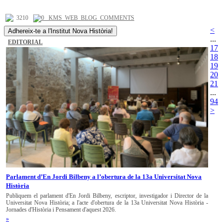
3210
0 _KMS_WEB_BLOG_COMMENTS
<
Adhereix-te a l'Institut Nova Història!
...
EDITORIAL
17
18
19
20
21
...
94
>
Parlament d’En Jordi Bilbeny a l’obertura de la 13a Universitat Nova
Història
Publiquem el parlament d'En Jordi Bilbeny, escriptor, investigador i Director de la
Universitat Nova Història; a l'acte d'obertura de la 13a Universitat Nova Història -
Jornades d'Història i Pensament d'aquest 2026.
»