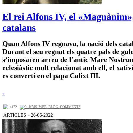
El rei Alfons IV, el «Magnànim»,
catalans
Quan Alfons IV regnava, la nació dels cat
Durant el seu regnat els quatre pals de gu
s’imposaren arreu de l'antic Mare Nostru
eclesiàstic molt relacionat amb ell, el xativ
es convertí en el papa Calixt III.
»
4122
0 _KMS_WEB_BLOG_COMMENTS
ARTICLES » 26-06-2022