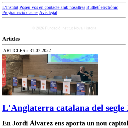
L'Institut
Poseu-vos en contacte amb nosaltres
Butlletí electrònic
Programació d'actes
Avís legal
© 2026 Fundació Institut Nova Història
Articles
ARTICLES » 31-07-2022
L'Anglaterra catalana del segle
En Jordi Àlvarez ens aporta un nou capítol