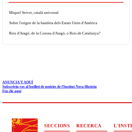
Miquel Servet, català universal
Sobre l'origen de la bandera dels Estats Units d'Amèrica
Reis d'Aragó, de la Corona d'Aragó, o Reis de Catalunya?
ANUNCIA'T AQUÍ
Subscriviu-vos al butlletí de notícies de l'Institut Nova Història
Feu clic aquí
SECCIONS
RECERCA
L'INST