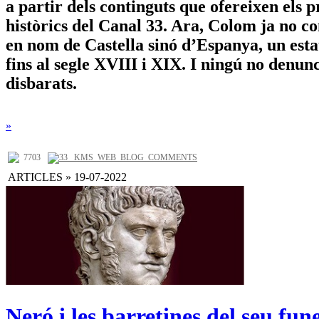
a partir dels continguts que ofereixen els
històrics del Canal 33. Ara, Colom ja no 
en nom de Castella sinó d’Espanya, un esta
fins al segle XVIII i XIX. I ningú no denun
disbarats.
»
7703
33 _KMS_WEB_BLOG_COMMENTS
ARTICLES » 19-07-2022
Neró i les barretines del seu fun