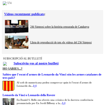
574
Vídeos recentment publicats
:
24è Simposi sobre la història censurada de Catalunya
Llista de reproducció de tots els videus del 23è Simposi
SUBSCRIPCIÓ AL BUTLLETÍ
Subscriviu-vos al nostre butlletí
HO SABIES...?
Sabies que l'escut d'armes de Leonardo da Vinci són les armes catalanes de
tres pals?
Al web de numericana podeu comprovar quin és l'escut d'armes de
Leonardo da...
[+]
Leonardo da Vinci o Leonardo della Rovere
En Daniel S. Bello ens ofereix una crònica de la darrera conferència
pronunciada per En Jordi Bilbeny a la...
[+]