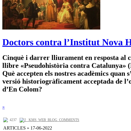
Doctors contra l’Institut Nova Hi
Cinquè i darrer lliurament en resposta al c
llibre «Pseudohistòria contra Catalunya» 
Què accepten els nostres acadèmics quan s’
versió historiogràficament acceptada de l’
d’En Colom?
»
4237
2 _KMS_WEB_BLOG_COMMENTS
ARTICLES » 17-06-2022