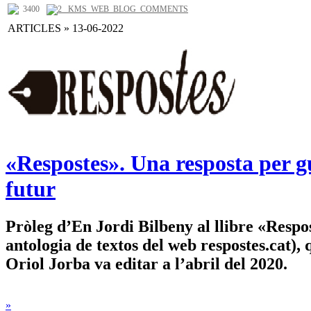
3400
2 _KMS_WEB_BLOG_COMMENTS
ARTICLES » 13-06-2022
«Respostes». Una resposta per g
futur
Pròleg d’En Jordi Bilbeny al llibre «Respo
antologia de textos del web respostes.cat),
Oriol Jorba va editar a l’abril del 2020.
»