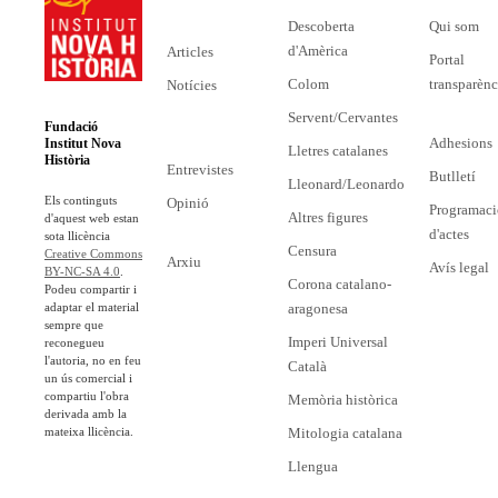
Descoberta
Qui som
d'Amèrica
Articles
Portal
Colom
transparènc
Notícies
Servent/Cervantes
Fundació
Adhesions
Institut Nova
Lletres catalanes
Història
Entrevistes
Butlletí
Lleonard/Leonardo
Els continguts
Opinió
Programaci
Altres figures
d'aquest web estan
d'actes
sota llicència
Censura
Creative Commons
Arxiu
Avís legal
BY-NC-SA 4.0
.
Corona catalano-
Podeu compartir i
adaptar el material
aragonesa
sempre que
Imperi Universal
reconegueu
l'autoria, no en feu
Català
un ús comercial i
compartiu l'obra
Memòria històrica
derivada amb la
mateixa llicència.
Mitologia catalana
Llengua