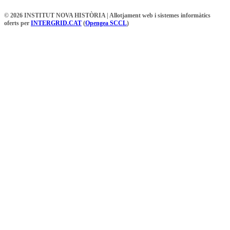
© 2026 INSTITUT NOVA HISTÒRIA | Allotjament web i sistemes informàtics
oferts per
INTERGRID.CAT
(
Opengea SCCL
)