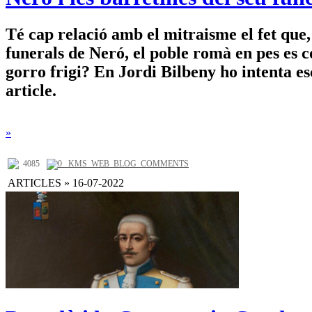
Té cap relació amb el mitraisme el fet que,
funerals de Neró, el poble romà en pes es co
gorro frigi? En Jordi Bilbeny ho intenta es
article.
»
4085
0 _KMS_WEB_BLOG_COMMENTS
ARTICLES » 16-07-2022