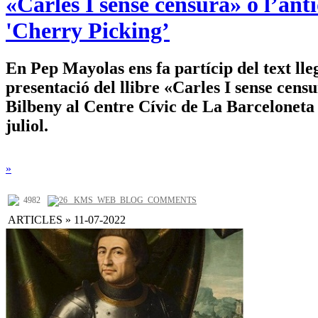
«Carles I sense censura» o l’antí
'Cherry Picking’
En Pep Mayolas ens fa partícip del text lleg
presentació del llibre «Carles I sense cens
Bilbeny al Centre Cívic de La Barceloneta 
juliol.
»
4982
26 _KMS_WEB_BLOG_COMMENTS
ARTICLES » 11-07-2022