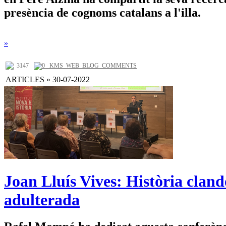
presència de cognoms catalans a l'illa.
»
3147
0 _KMS_WEB_BLOG_COMMENTS
ARTICLES » 30-07-2022
Joan Lluís Vives: Història cland
adulterada