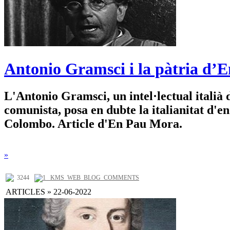
Antonio Gramsci i la pàtria d’
L'Antonio Gramsci, un intel·lectual italià d
comunista, posa en dubte la italianitat d'e
Colombo. Article d'En Pau Mora.
»
3244
1 _KMS_WEB_BLOG_COMMENTS
ARTICLES » 22-06-2022