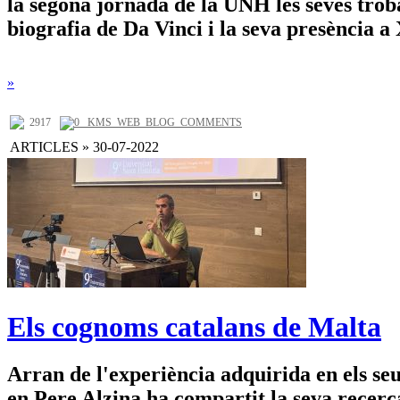
la segona jornada de la UNH les seves troba
biografia de Da Vinci i la seva presència a 
»
2917
0 _KMS_WEB_BLOG_COMMENTS
ARTICLES » 30-07-2022
Els cognoms catalans de Malta
Arran de l'experiència adquirida en els seu
en Pere Alzina ha compartit la seva recerc