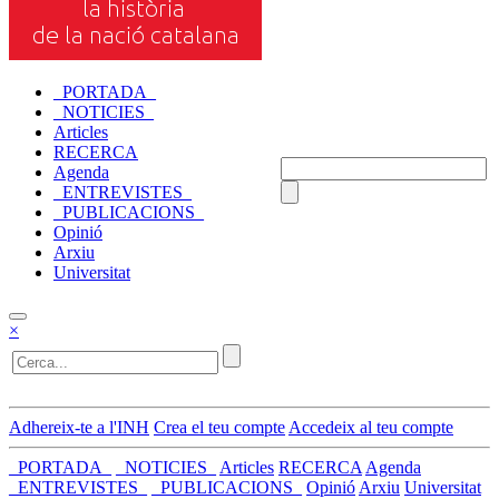
_PORTADA_
_NOTICIES_
Articles
RECERCA
Agenda
_ENTREVISTES_
_PUBLICACIONS_
Opinió
Arxiu
Universitat
×
Adhereix-te a l'INH
Crea el teu compte
Accedeix al teu compte
_PORTADA_
_NOTICIES_
Articles
RECERCA
Agenda
_ENTREVISTES_
_PUBLICACIONS_
Opinió
Arxiu
Universitat